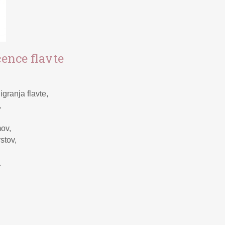
čence flavte
granja flavte,
,
mov,
rstov,
.