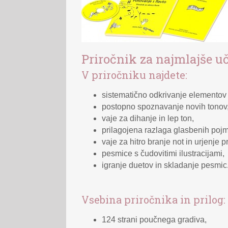
Priročnik za najmlajše u
V priročniku najdete:
sistematično odkrivanje elementov i
postopno spoznavanje novih tonov
vaje za dihanje in lep ton,
prilagojena razlaga glasbenih poj
vaje za hitro branje not in urjenje p
pesmice s čudovitimi ilustracijami,
igranje duetov in skladanje pesmic
Vsebina priročnika in prilog:
124 strani poučnega gradiva,