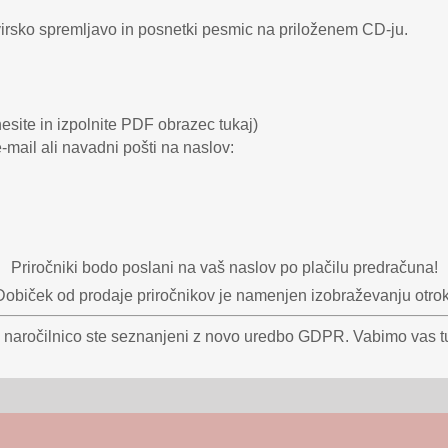
virsko spremljavo in posnetki pesmic na priloženem CD-ju.
esite in izpolnite PDF obrazec tukaj)
e-mail ali navadni pošti na naslov:
Priročniki bodo poslani na vaš naslov po plačilu predračuna!
Dobiček od prodaje priročnikov je namenjen izobraževanju otrok
naročilnico ste seznanjeni z novo uredbo GDPR. Vabimo vas tud