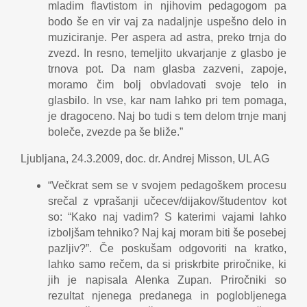
mladim flavtistom in njihovim pedagogom pa
bodo še en vir vaj za nadaljnje uspešno delo in
muziciranje. Per aspera ad astra, preko trnja do
zvezd. In resno, temeljito ukvarjanje z glasbo je
trnova pot. Da nam glasba zazveni, zapoje,
moramo čim bolj obvladovati svoje telo in
glasbilo. In vse, kar nam lahko pri tem pomaga,
je dragoceno. Naj bo tudi s tem delom trnje manj
boleče, zvezde pa še bliže.”
Ljubljana, 24.3.2009, doc. dr. Andrej Misson, UL AG
“Večkrat sem se v svojem pedagoškem procesu
srečal z vprašanji učecev/dijakov/študentov kot
so: “Kako naj vadim? S katerimi vajami lahko
izboljšam tehniko? Naj kaj moram biti še posebej
pazljiv?”. Če poskušam odgovoriti na kratko,
lahko samo rečem, da si priskrbite priročnike, ki
jih je napisala Alenka Zupan. Priročniki so
rezultat njenega predanega in poglobljenega