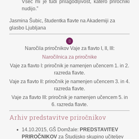
Všeč mi je tudi prilagodljivost, katero priročniki
nudijo.”
Jasmina Šubic, študentka flavte na Akademiji za
glasbo Ljubljana
Naročila priročnikov Vaje za flavto I, II, III:
Naročilnica za priročnike
Vaje za flavto I: priročnik je namenjen učencem 1. in 2.
razreda flavte.
Vaje za flavto II: priročnik je namenjen učencem 3. in 4.
razreda flavte.
Vaje za flavto III: priročnik je namenjen učencem 5. in
6. razreda flavte.
Arhiv predstavitve priročnikov
14.10.2015, GŠ Domžale:
PREDSTAVITEV
PRIROČNIKOV
za Študijsko skupino učiteljev