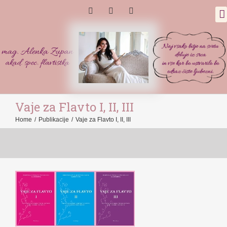
Vaje za Flavto I, II, III
Home
/
Publikacije
/
Vaje za Flavto I, II, III