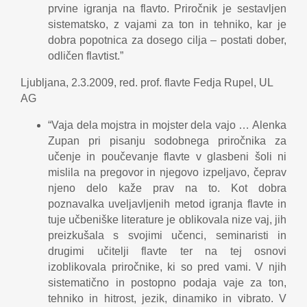
prvine igranja na flavto. Priročnik je sestavljen
sistematsko, z vajami za ton in tehniko, kar je
dobra popotnica za dosego cilja – postati dober,
odličen flavtist.”
Ljubljana, 2.3.2009, red. prof. flavte Fedja Rupel, UL
AG
“Vaja dela mojstra in mojster dela vajo … Alenka
Zupan pri pisanju sodobnega priročnika za
učenje in poučevanje flavte v glasbeni šoli ni
mislila na pregovor in njegovo izpeljavo, čeprav
njeno delo kaže prav na to. Kot dobra
poznavalka uveljavljenih metod igranja flavte in
tuje učbeniške literature je oblikovala nize vaj, jih
preizkušala s svojimi učenci, seminaristi in
drugimi učitelji flavte ter na tej osnovi
izoblikovala priročnike, ki so pred vami. V njih
sistematično in postopno podaja vaje za ton,
tehniko in hitrost, jezik, dinamiko in vibrato. V