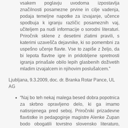
vsakem poglavju uvodoma izpostavlja
značilnosti posamezne prvine in cilje vadenja,
podaja temeljne napotke za izvajanje, učence
spodbuja k igranju različic posameznih vaj,
učiteljem pa nudi informacije o sorodni literaturi.
Priročnik sklene z desetimi zlatimi pravili, s
katerimi uzavešča dejavnike, ki so pomembni za
uspešno učenje flavte. Vse to zapiše z željo, da
bi lepota flavtne igre in pridobljene spretnosti
igranja prinašale obilo lepih glasbenih doživetih
mladim izvajalcem in njihovim poslušalcem.”
Ljubljana, 9.3.2009, doc. dr. Branka Rotar Pance, UL
AG
“Naj bo teh nekaj malega besed dobra popotnica
za skrbno opravljeno delo, ki ga imamo
natisnjenega pred seboj. Priročniki prizadevne
flavtistke in pedagoginje magistre Alenke Zupan
bodo obogatili tovrstno slovensko literaturo,