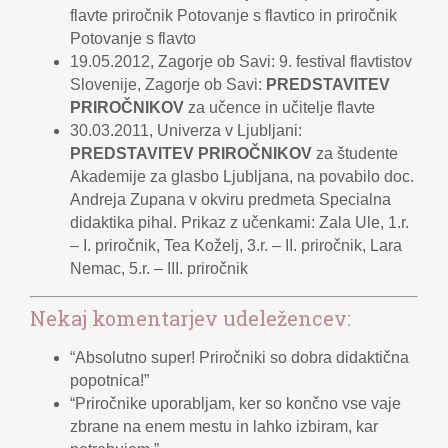
flavte priročnik Potovanje s flavtico in priročnik
Potovanje s flavto
19.05.2012, Zagorje ob Savi: 9. festival flavtistov
Slovenije, Zagorje ob Savi:
PREDSTAVITEV
PRIROČNIKOV
za učence in učitelje flavte
30.03.2011, Univerza v Ljubljani:
PREDSTAVITEV PRIROČNIKOV
za študente
Akademije za glasbo Ljubljana, na povabilo doc.
Andreja Zupana v okviru predmeta Specialna
didaktika pihal. Prikaz z učenkami: Zala Ule, 1.r.
– I. priročnik, Tea Koželj, 3.r. – II. priročnik, Lara
Nemac, 5.r. – III. priročnik
Nekaj komentarjev udeležencev:
“Absolutno super! Priročniki so dobra didaktična
popotnica!”
“Priročnike uporabljam, ker so končno vse vaje
zbrane na enem mestu in lahko izbiram, kar