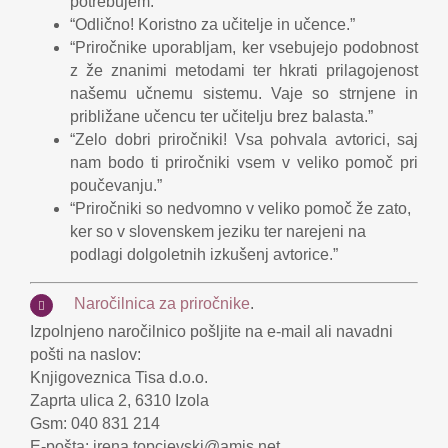
potrebujem.”
“Odlično! Koristno za učitelje in učence.”
“Priročnike uporabljam, ker vsebujejo podobnost
z že znanimi metodami ter hkrati prilagojenost
našemu učnemu sistemu. Vaje so strnjene in
približane učencu ter učitelju brez balasta.”
“Zelo dobri priročniki! Vsa pohvala avtorici, saj
nam bodo ti priročniki vsem v veliko pomoč pri
poučevanju.”
“Priročniki so nedvomno v veliko pomoč že zato,
ker so v slovenskem jeziku ter narejeni na
podlagi dolgoletnih izkušenj avtorice.”
Naročilnica za priročnike
.
Izpolnjeno naročilnico pošljite na e-mail ali navadni
pošti na naslov:
Knjigoveznica Tisa d.o.o.
Zaprta ulica 2, 6310 Izola
Gsm: 040 831 214
E-pošta: irena.topcievski@amis.net