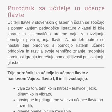
Priročnik za učitelje in učence
flavte
Učitelji flavte v slovenskih glasbenih šolah se soočajo
s pomanjkanjem pedagoške literature v kateri bi bile
zbrane in sistematično urejene vaje za razvijanje
temeljnih prvin igranja flavte. Zaradi teh potreb so
nastali trije priročniki s pomočjo katerih učenec
pridobiva in razvija svoje tehnično znanje, stopnjuje
spretnost igranja ter rešuje pomanjkljivosti pri izvajanju
glasbe.
Trije priročniki za učitelje in učence flavte z
naslovom Vaje za flavto I, II in III, vsebujejo
:
vaje za ton, tehniko in hitrost – lestvice, jezik,
dinamiko in vibrato,
postopne in prilagojene vaje za učence flavte po
razredih,
glavne prvine in cilje izvajanja,