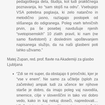
pedagoškega dela, študija, kot tudi praktičnega
poznavanja, ko “sam stojiš na odru”. Vsebujejo
VSA potrebna poglavja, ki zelo natančno in
metodično jasno, razlagajo postopek od
slišanega do odigranega. Poleg vseh tehničnih
prvin, pa še posebej navdušuje njenih
“svetopisemskih” 10 zlatih pravil, ki nam (ne
samo flavtistom!) z doslednim upoštevanjem
napisanega služijo, da na naši glasbeni poti
lahko uživamo.”
Matej Zupan, red. prof. flavte na Akademiji za glasbo
Ljubljana
“Zdi se mi super, da obstajajo ti priročniki, kjer je
“vse v enem”. Ne samo za učitelje (sploh za
začetnike) ampak tudi za učence ter njihove
starše je dobro, da imajo poleg vaj navodila,
smernice, cilje v slovenščini in tako vsi dobro
vedo, kako in kaj nekaj doseči, napredovati…