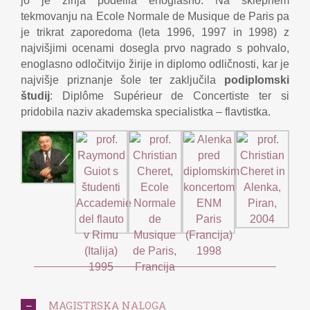
jo je žirija podelila enoglasno. Na sklepnem
tekmovanju na Ecole Normale de Musique de Paris pa
je trikrat zaporedoma (leta 1996, 1997 in 1998) z
najvišjimi ocenami dosegla prvo nagrado s pohvalo,
enoglasno odločitvijo žirije in diplomo odličnosti, kar je
najvišje priznanje šole ter zaključila
podiplomski
študij
: Diplôme Supérieur de Concertiste ter si
pridobila naziv akademska specialistka – flavtistka.
MAGISTRSKA NALOGA