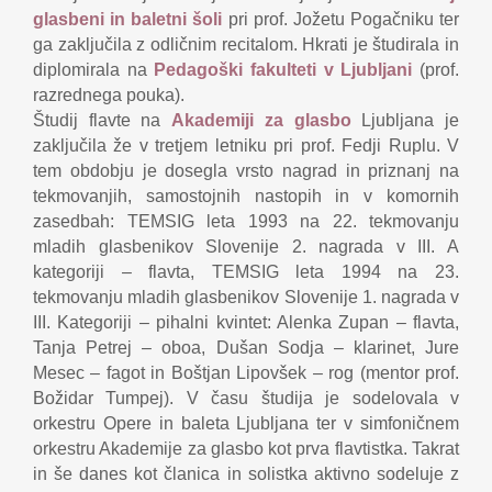
glasbeni in baletni šoli
pri prof. Jožetu Pogačniku ter
ga zaključila z odličnim recitalom. Hkrati je študirala in
diplomirala na
Pedagoški fakulteti v Ljubljani
(prof.
razrednega pouka).
Študij flavte na
Akademiji za glasbo
Ljubljana je
zaključila že v tretjem letniku pri prof. Fedji Ruplu. V
tem obdobju je dosegla vrsto nagrad in priznanj na
tekmovanjih, samostojnih nastopih in v komornih
zasedbah: TEMSIG leta 1993 na 22. tekmovanju
mladih glasbenikov Slovenije 2. nagrada v III. A
kategoriji – flavta, TEMSIG leta 1994 na 23.
tekmovanju mladih glasbenikov Slovenije 1. nagrada v
III. Kategoriji – pihalni kvintet: Alenka Zupan – flavta,
Tanja Petrej – oboa, Dušan Sodja – klarinet, Jure
Mesec – fagot in Boštjan Lipovšek – rog (mentor prof.
Božidar Tumpej). V času študija je sodelovala v
orkestru Opere in baleta Ljubljana ter v simfoničnem
orkestru Akademije za glasbo kot prva flavtistka. Takrat
in še danes kot članica in solistka aktivno sodeluje z