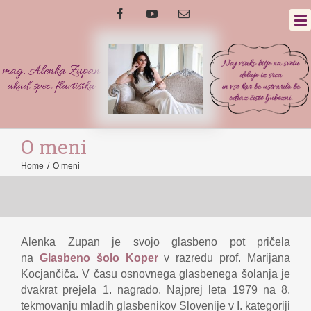
O meni
Home
/
O meni
Alenka Zupan je svojo glasbeno pot pričela
na
Glasbeno šolo Koper
v razredu prof. Marijana
Kocjančiča. V času osnovnega glasbenega šolanja je
dvakrat prejela 1. nagrado. Najprej leta 1979 na 8.
tekmovanju mladih glasbenikov Slovenije v I. kategoriji