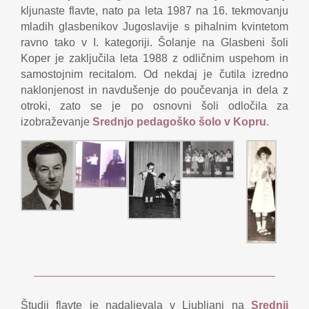
kljunaste flavte, nato pa leta 1987 na 16. tekmovanju
mladih glasbenikov Jugoslavije s pihalnim kvintetom
ravno tako v I. kategoriji. Šolanje na Glasbeni šoli
Koper je zaključila leta 1988 z odličnim uspehom in
samostojnim recitalom. Od nekdaj je čutila izredno
naklonjenost in navdušenje do poučevanja in dela z
otroki, zato se je po osnovni šoli odločila za
izobraževanje
Srednjo pedagoško šolo v Kopru
.
Študij flavte je nadaljevala v Ljubljani na
Srednji