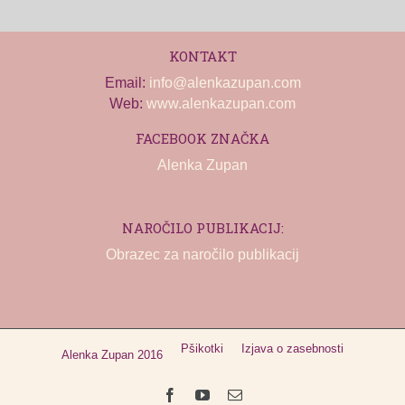
KONTAKT
Email:
info@alenkazupan.com
Web:
www.alenkazupan.com
FACEBOOK ZNAČKA
Alenka Zupan
NAROČILO PUBLIKACIJ:
Obrazec za naročilo publikacij
Pšikotki
Izjava o zasebnosti
Alenka Zupan 2016