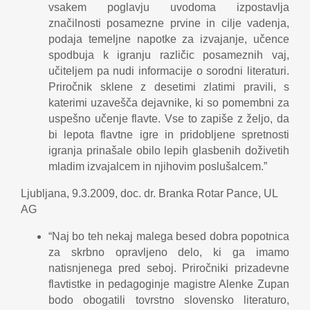
vsakem poglavju uvodoma izpostavlja
značilnosti posamezne prvine in cilje vadenja,
podaja temeljne napotke za izvajanje, učence
spodbuja k igranju različic posameznih vaj,
učiteljem pa nudi informacije o sorodni literaturi.
Priročnik sklene z desetimi zlatimi pravili, s
katerimi uzavešča dejavnike, ki so pomembni za
uspešno učenje flavte. Vse to zapiše z željo, da
bi lepota flavtne igre in pridobljene spretnosti
igranja prinašale obilo lepih glasbenih doživetih
mladim izvajalcem in njihovim poslušalcem.”
Ljubljana, 9.3.2009, doc. dr. Branka Rotar Pance, UL
AG
“Naj bo teh nekaj malega besed dobra popotnica
za skrbno opravljeno delo, ki ga imamo
natisnjenega pred seboj. Priročniki prizadevne
flavtistke in pedagoginje magistre Alenke Zupan
bodo obogatili tovrstno slovensko literaturo,