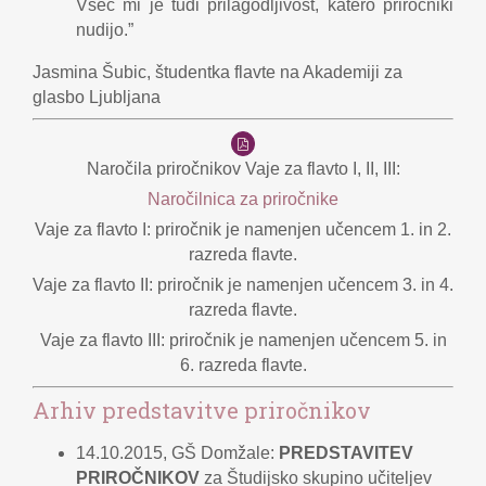
Všeč mi je tudi prilagodljivost, katero priročniki
nudijo.”
Jasmina Šubic, študentka flavte na Akademiji za
glasbo Ljubljana
Naročila priročnikov Vaje za flavto I, II, III:
Naročilnica za priročnike
Vaje za flavto I: priročnik je namenjen učencem 1. in 2.
razreda flavte.
Vaje za flavto II: priročnik je namenjen učencem 3. in 4.
razreda flavte.
Vaje za flavto III: priročnik je namenjen učencem 5. in
6. razreda flavte.
Arhiv predstavitve priročnikov
14.10.2015, GŠ Domžale:
PREDSTAVITEV
PRIROČNIKOV
za Študijsko skupino učiteljev