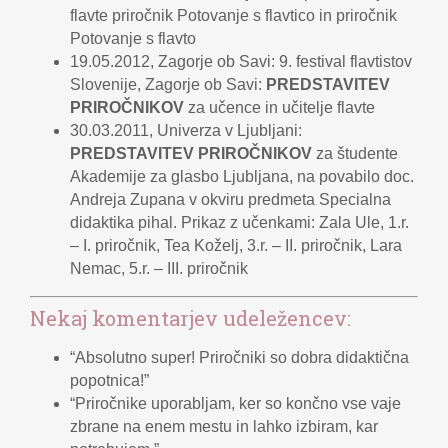
flavte priročnik Potovanje s flavtico in priročnik
Potovanje s flavto
19.05.2012, Zagorje ob Savi: 9. festival flavtistov
Slovenije, Zagorje ob Savi:
PREDSTAVITEV
PRIROČNIKOV
za učence in učitelje flavte
30.03.2011, Univerza v Ljubljani:
PREDSTAVITEV PRIROČNIKOV
za študente
Akademije za glasbo Ljubljana, na povabilo doc.
Andreja Zupana v okviru predmeta Specialna
didaktika pihal. Prikaz z učenkami: Zala Ule, 1.r.
– I. priročnik, Tea Koželj, 3.r. – II. priročnik, Lara
Nemac, 5.r. – III. priročnik
Nekaj komentarjev udeležencev:
“Absolutno super! Priročniki so dobra didaktična
popotnica!”
“Priročnike uporabljam, ker so končno vse vaje
zbrane na enem mestu in lahko izbiram, kar