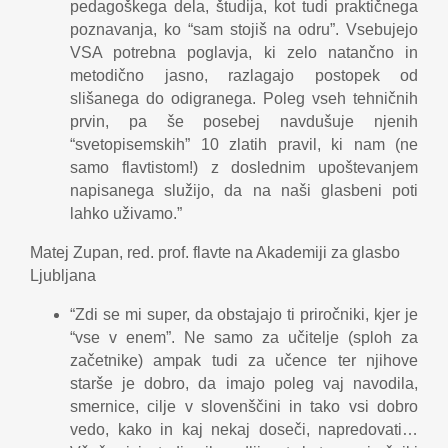
pedagoškega dela, študija, kot tudi praktičnega
poznavanja, ko “sam stojiš na odru”. Vsebujejo
VSA potrebna poglavja, ki zelo natančno in
metodično jasno, razlagajo postopek od
slišanega do odigranega. Poleg vseh tehničnih
prvin, pa še posebej navdušuje njenih
“svetopisemskih” 10 zlatih pravil, ki nam (ne
samo flavtistom!) z doslednim upoštevanjem
napisanega služijo, da na naši glasbeni poti
lahko uživamo.”
Matej Zupan, red. prof. flavte na Akademiji za glasbo
Ljubljana
“Zdi se mi super, da obstajajo ti priročniki, kjer je
“vse v enem”. Ne samo za učitelje (sploh za
začetnike) ampak tudi za učence ter njihove
starše je dobro, da imajo poleg vaj navodila,
smernice, cilje v slovenščini in tako vsi dobro
vedo, kako in kaj nekaj doseči, napredovati…