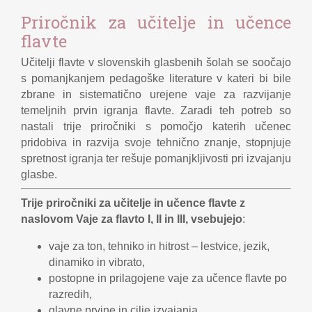
Priročnik za učitelje in učence
flavte
Učitelji flavte v slovenskih glasbenih šolah se soočajo
s pomanjkanjem pedagoške literature v kateri bi bile
zbrane in sistematično urejene vaje za razvijanje
temeljnih prvin igranja flavte. Zaradi teh potreb so
nastali trije priročniki s pomočjo katerih učenec
pridobiva in razvija svoje tehnično znanje, stopnjuje
spretnost igranja ter rešuje pomanjkljivosti pri izvajanju
glasbe.
Trije priročniki za učitelje in učence flavte z
naslovom Vaje za flavto I, II in III, vsebujejo
:
vaje za ton, tehniko in hitrost – lestvice, jezik,
dinamiko in vibrato,
postopne in prilagojene vaje za učence flavte po
razredih,
glavne prvine in cilje izvajanja,