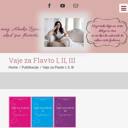
Vaje za Flavto I, II, III
Home
/
Publikacije
/
Vaje za Flavto I, II, III