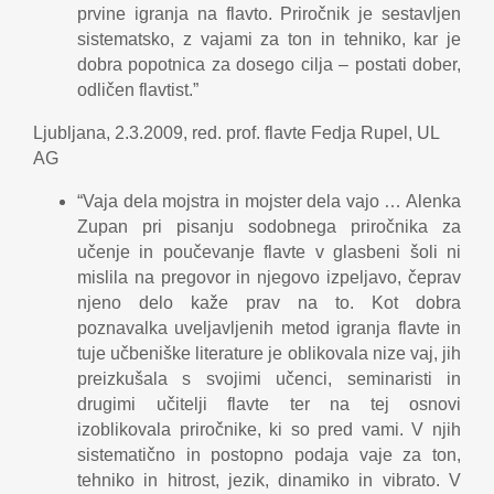
prvine igranja na flavto. Priročnik je sestavljen
sistematsko, z vajami za ton in tehniko, kar je
dobra popotnica za dosego cilja – postati dober,
odličen flavtist.”
Ljubljana, 2.3.2009, red. prof. flavte Fedja Rupel, UL
AG
“Vaja dela mojstra in mojster dela vajo … Alenka
Zupan pri pisanju sodobnega priročnika za
učenje in poučevanje flavte v glasbeni šoli ni
mislila na pregovor in njegovo izpeljavo, čeprav
njeno delo kaže prav na to. Kot dobra
poznavalka uveljavljenih metod igranja flavte in
tuje učbeniške literature je oblikovala nize vaj, jih
preizkušala s svojimi učenci, seminaristi in
drugimi učitelji flavte ter na tej osnovi
izoblikovala priročnike, ki so pred vami. V njih
sistematično in postopno podaja vaje za ton,
tehniko in hitrost, jezik, dinamiko in vibrato. V