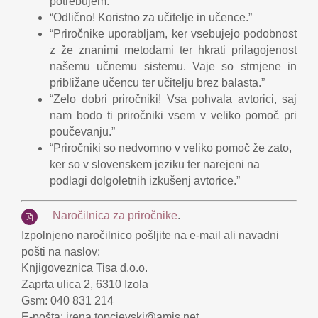
potrebujem.”
“Odlično! Koristno za učitelje in učence.”
“Priročnike uporabljam, ker vsebujejo podobnost
z že znanimi metodami ter hkrati prilagojenost
našemu učnemu sistemu. Vaje so strnjene in
približane učencu ter učitelju brez balasta.”
“Zelo dobri priročniki! Vsa pohvala avtorici, saj
nam bodo ti priročniki vsem v veliko pomoč pri
poučevanju.”
“Priročniki so nedvomno v veliko pomoč že zato,
ker so v slovenskem jeziku ter narejeni na
podlagi dolgoletnih izkušenj avtorice.”
Naročilnica za priročnike
.
Izpolnjeno naročilnico pošljite na e-mail ali navadni
pošti na naslov:
Knjigoveznica Tisa d.o.o.
Zaprta ulica 2, 6310 Izola
Gsm: 040 831 214
E-pošta: irena.topcievski@amis.net