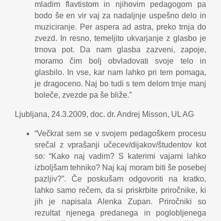
mladim flavtistom in njihovim pedagogom pa
bodo še en vir vaj za nadaljnje uspešno delo in
muziciranje. Per aspera ad astra, preko trnja do
zvezd. In resno, temeljito ukvarjanje z glasbo je
trnova pot. Da nam glasba zazveni, zapoje,
moramo čim bolj obvladovati svoje telo in
glasbilo. In vse, kar nam lahko pri tem pomaga,
je dragoceno. Naj bo tudi s tem delom trnje manj
boleče, zvezde pa še bliže.”
Ljubljana, 24.3.2009, doc. dr. Andrej Misson, UL AG
“Večkrat sem se v svojem pedagoškem procesu
srečal z vprašanji učecev/dijakov/študentov kot
so: “Kako naj vadim? S katerimi vajami lahko
izboljšam tehniko? Naj kaj moram biti še posebej
pazljiv?”. Če poskušam odgovoriti na kratko,
lahko samo rečem, da si priskrbite priročnike, ki
jih je napisala Alenka Zupan. Priročniki so
rezultat njenega predanega in poglobljenega