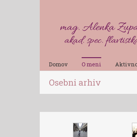
Domov
O meni
Aktivno
Osebni arhiv