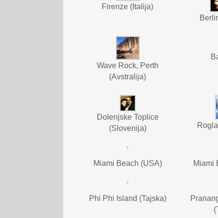
Firenze (Italija)
Berli
B
Wave Rock, Perth
(Avstralija)
Dolenjske Toplice
Rogla
(Slovenija)
Miami Beach (USA)
Miami 
Phi Phi Island (Tajska)
Pranang
(