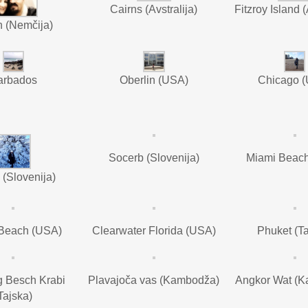
Cairns (Avstralija)
Fitzroy Island (
n (Nemčija)
arbados
Oberlin (USA)
Chicago 
Socerb (Slovenija)
Miami Beac
 (Slovenija)
Beach (USA)
Clearwater Florida (USA)
Phuket (Ta
 Besch Krabi
Plavajoča vas (Kambodža)
Angkor Wat (
Tajska)