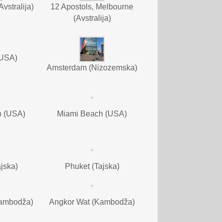
12 Apostols, Melbourne
Avstralija)
(Avstralija)
(USA)
Amsterdam (Nizozemska)
h (USA)
Miami Beach (USA)
jska)
Phuket (Tajska)
Kambodža)
Angkor Wat (Kambodža)