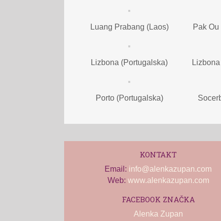
Luang Prabang (Laos)
Pak Ou 
Lizbona (Portugalska)
Lizbona
Porto (Portugalska)
Socerb
KONTAKT
Email:
info@alenkazupan.com
Web:
www.alenkazupan.com
FACEBOOK ZNAČKA
Alenka Zupan