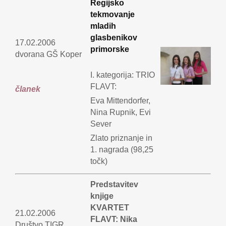
Regijsko
tekmovanje
mladih
glasbenikov
17.02.2006
primorske
dvorana GŠ Koper
I. kategorija: TRIO
FLAVT:
članek
Eva Mittendorfer,
Nina Rupnik, Evi
Sever
Zlato priznanje in
1. nagrada (98,25
točk)
Predstavitev
knjige
KVARTET
21.02.2006
FLAVT: Nika
Društvo TIGR,