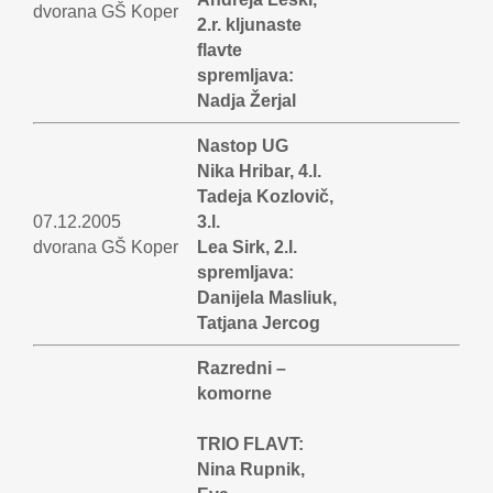
dvorana GŠ Koper
2.r. kljunaste
flavte
spremljava:
Nadja Žerjal
Nastop UG
Nika Hribar, 4.l.
Tadeja Kozlovič,
07.12.2005
3.l.
dvorana GŠ Koper
Lea Sirk, 2.l.
spremljava:
Danijela Masliuk,
Tatjana Jercog
Razredni –
komorne
TRIO FLAVT:
Nina Rupnik,