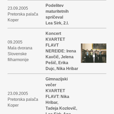
Podelitev
23.09.2005
maturitetnih
Pretorska palača
spričeval
Koper
Lea Sirk, 2.l.
Koncert
KVARTET
09.2005
FLAVT
Mala dvorana
NEREIDE: Irena
Slovenske
Kavčič, Jelena
filharmonije
Pešič, Erika
Dujc, Nika Hribar
Gimnazijski
večer
KVARTET
23.09.2005
FLAVT: Nika
Pretorska palača
Hribar,
Koper
Tadeja Kozlovič,