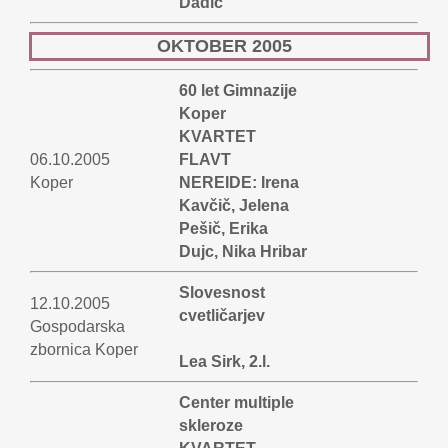
Dadič
OKTOBER 2005
60 let Gimnazije
Koper
KVARTET
06.10.2005
FLAVT
Koper
NEREIDE: Irena
Kavčič, Jelena
Pešič, Erika
Dujc, Nika Hribar
Slovesnost
12.10.2005
cvetličarjev
Gospodarska
zbornica Koper
Lea Sirk, 2.l.
Center multiple
skleroze