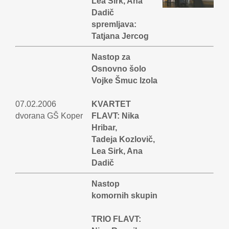
Lea Sirk, Ana
Dadič
spremljava:
Tatjana Jercog
Nastop za
Osnovno šolo
Vojke Šmuc Izola
07.02.2006
KVARTET
dvorana GŠ Koper
FLAVT: Nika
Hribar,
Tadeja Kozlovič,
Lea Sirk, Ana
Dadič
Nastop
komornih skupin
TRIO FLAVT: