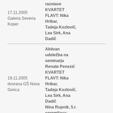
razstave
KVARTET
17.11.2005
FLAVT: Nika
Galeria Severia
Hribar,
Koper
Tadeja Kozlovič,
Lea Sirk, Ana
Dadič
Aktivan
udeležba na
seminarju
Renate Penezić
KVARTET
19.11.2005
FLAVT: Nika
dvorana GŠ Nova
Hribar,
Gorica
Tadeja Kozlovič,
Lea Sirk, Ana
Dadič
Nina Rupnik, 5.r.
spremljava: