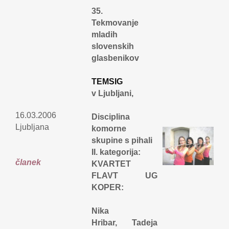
35.
Tekmovanje
mladih
slovenskih
glasbenikov
TEMSIG
v Ljubljani,
16.03.2006
Disciplina
Ljubljana
komorne
skupine s pihali
II. kategorija:
članek
KVARTET
FLAVT UG
KOPER:
Nika
Hribar, Tadeja