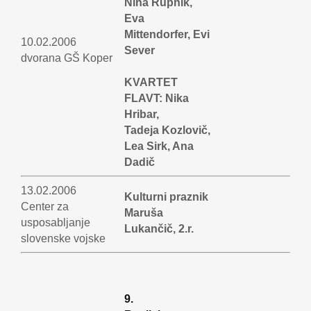
Nina Rupnik,
Eva
Mittendorfer, Evi
10.02.2006
Sever
dvorana GŠ Koper
KVARTET
FLAVT: Nika
Hribar,
Tadeja Kozlovič,
Lea Sirk, Ana
Dadič
13.02.2006
Kulturni praznik
Center za
Maruša
usposabljanje
Lukančič, 2.r.
slovenske vojske
9.