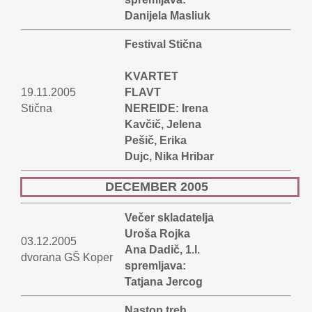
Danijela Masliuk
Festival Stična
KVARTET
19.11.2005
FLAVT
Stična
NEREIDE: Irena
Kavčič, Jelena
Pešič, Erika
Dujc, Nika Hribar
DECEMBER 2005
Večer skladatelja
Uroša Rojka
03.12.2005
Ana Dadič, 1.l.
dvorana GŠ Koper
spremljava:
Tatjana Jercog
Nastop treh