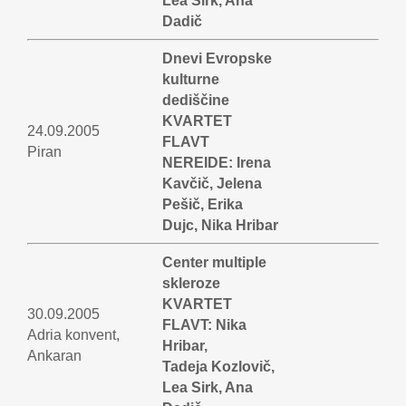
Lea Sirk, Ana
Dadič
Dnevi Evropske
kulturne
dediščine
KVARTET
24.09.2005
FLAVT
Piran
NEREIDE: Irena
Kavčič, Jelena
Pešič, Erika
Dujc, Nika Hribar
Center multiple
skleroze
KVARTET
30.09.2005
FLAVT: Nika
Adria konvent,
Hribar,
Ankaran
Tadeja Kozlovič,
Lea Sirk, Ana