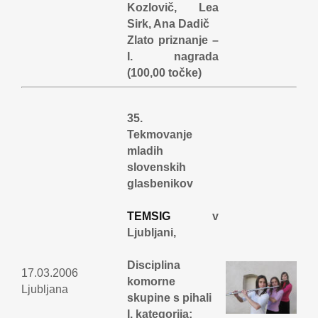
Kozlovič, Lea
Sirk, Ana Dadič
Zlato priznanje –
I. nagrada
(100,00 točke)
35.
Tekmovanje
mladih
slovenskih
glasbenikov
TEMSIG
v
Ljubljani,
Disciplina
17.03.2006
komorne
Ljubljana
skupine s pihali
I. kategorija: