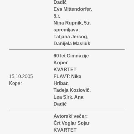
Dadič
Eva Mittendorfer,
5.r.
Nina Rupnik, 5.r.
spremljava:
Tatjana Jercog,
Danijela Masliuk
60 let Gimnazije
Koper
KVARTET
15.10.2005
FLAVT: Nika
Koper
Hribar,
Tadeja Kozlovič,
Lea Sirk, Ana
Dadič
Avtorski večer:
Črt Voglar Sojar
KVARTET