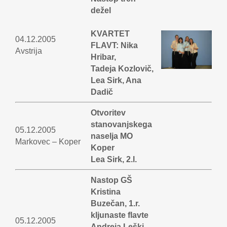
dežel
KVARTET
04.12.2005
FLAVT: Nika
Avstrija
Hribar,
Tadeja Kozlovič,
Lea Sirk, Ana
Dadič
Otvoritev
stanovanjskega
05.12.2005
naselja MO
Markovec – Koper
Koper
Lea Sirk, 2.l.
Nastop GŠ
Kristina
Buzečan, 1.r.
kljunaste flavte
05.12.2005
Andreja Leški,