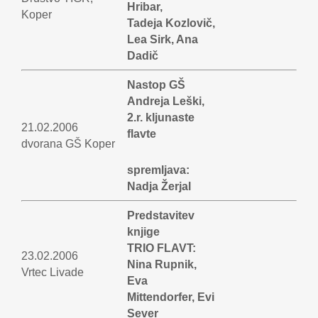
Hribar,
Koper
Tadeja Kozlovič,
Lea Sirk, Ana
Dadič
Nastop GŠ
Andreja Leški,
2.r. kljunaste
21.02.2006
flavte
dvorana GŠ Koper
spremljava:
Nadja Žerjal
Predstavitev
knjige
TRIO FLAVT:
23.02.2006
Nina Rupnik,
Vrtec Livade
Eva
Mittendorfer, Evi
Sever