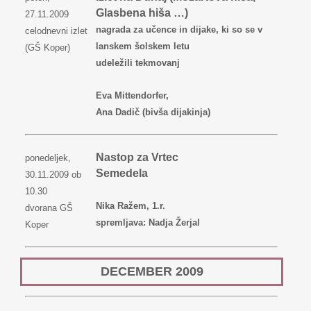
Glasbena hiša …)
27.11.2009
nagrada za učence in dijake, ki so se v
celodnevni izlet
lanskem šolskem letu
(GŠ Koper)
udeležili tekmovanj
Eva Mittendorfer,
Ana Dadič (bivša dijakinja)
Nastop za Vrtec
ponedeljek,
Semedela
30.11.2009 ob
10.30
Nika Ražem, 1.r.
dvorana GŠ
spremljava: Nadja Žerjal
Koper
DECEMBER 2009