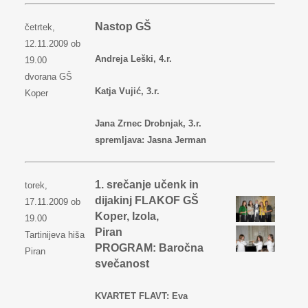
Nastop GŠ
četrtek,
12.11.2009 ob
Andreja Leški, 4.r.
19.00
dvorana GŠ
Katja Vujić, 3.r.
Koper
Jana Zrnec Drobnjak, 3.r.
spremljava: Jasna Jerman
1. srečanje učenk in
torek,
dijakinj FLAKOF GŠ
17.11.2009 ob
Koper, Izola,
19.00
Piran
Tartinijeva hiša
PROGRAM: Baročna
Piran
svečanost
KVARTET FLAVT: Eva