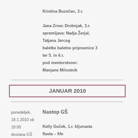
Kristina Buzečan, 3.r.
Jana Zrnec Drobnjak, 3.r.
spremljava: Nadja Žerjal,
Tatjana Jercog
baletke baletne pripravnice 3
ter 5. in 6.r.
pod mentorstvom:
Manjane Milostnik
JANUAR 2010
Nastop GŠ
ponedeljek,
18.1.2010 ob
Kelly Guček, 1.r. kljunasta
19.00
flavta – fife
dvorana GŠ