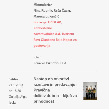
Mittendorfer,
Nina Rupnik, Urša Časar,
Maruša Lukančič
donacija TRIGLAV,
Zdravstvene
zavarovalnice d.d. kvartetu
flavt Glasbene šole Koper za
gostovanja
f
oto:
Zdravko Primožič/ FPA
Nastop ob otvoritvi
četrtek,
razstave in predavanju:
21.1.2010
Pravična
ob 18.30
delitev dobrin – ključ za
Galerija Alga,
prihodnost
Izola