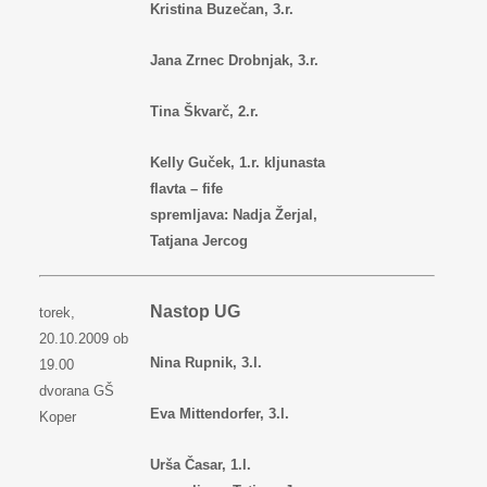
Kristina Buzečan, 3.r.
Jana Zrnec Drobnjak, 3.r.
Tina Škvarč, 2.r.
Kelly Guček, 1.r. kljunasta
flavta – fife
spremljava: Nadja Žerjal,
Tatjana Jercog
Nastop UG
torek,
20.10.2009 ob
Nina Rupnik, 3.l.
19.00
dvorana GŠ
Eva Mittendorfer, 3.l.
Koper
Urša Časar, 1.l.