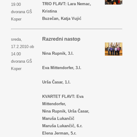
TRIO FLAVT: Lara Nemac,
19.00
Kristina
dvorana GŠ
Buzečan, Katja Vujić
Koper
Razredni nastop
sreda,
17.2.2010 ob
Nina Rupnik, 3.l.
14.00
dvorana GŠ
Eva Mittendorfer, 3.l.
Koper
Urša Časar, 1.l.
KVARTET FLAVT: Eva
Mittendorfer,
Nina Rupnik, Urša Časar,
Maruša Lukančič
Maruša Lukančič, 6.r.
Elena Jerman, 5.r.