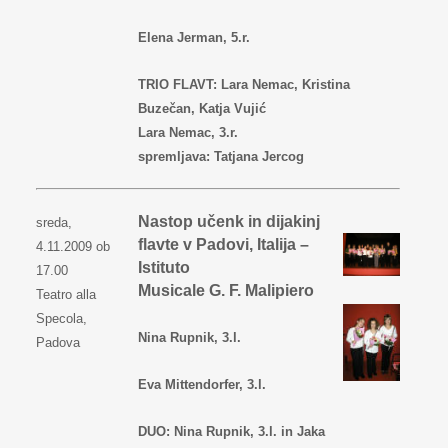
Elena Jerman, 5.r.
TRIO FLAVT: Lara Nemac, Kristina
Buzečan, Katja Vujić
Lara Nemac, 3.r.
spremljava: Tatjana Jercog
Nastop učenk in dijakinj
sreda,
flavte v Padovi, Italija –
4.11.2009 ob
Istituto
17.00
Musicale G. F. Malipiero
Teatro alla
Specola,
Nina Rupnik, 3.l.
Padova
Eva Mittendorfer, 3.l.
DUO: Nina Rupnik, 3.l. in Jaka