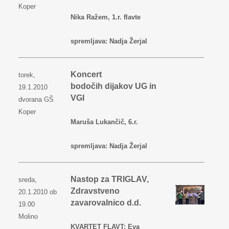
Koper
Nika Ražem, 1.r. flavte
spremljava: Nadja Žerjal
Koncert
torek,
bodočih dijakov UG in
19.1.2010
VGI
dvorana GŠ
Koper
Maruša Lukančič, 6.r.
spremljava: Nadja Žerjal
Nastop za TRIGLAV,
sreda,
Zdravstveno
20.1.2010 ob
zavarovalnico d.d.
19.00
Molino
KVARTET FLAVT: Eva