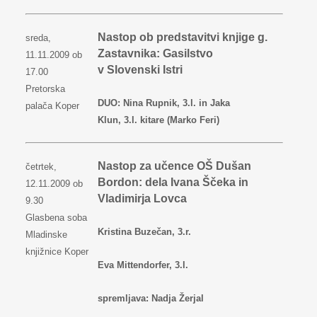
Nastop ob predstavitvi knjige g.
sreda,
Zastavnika: Gasilstvo
11.11.2009 ob
v Slovenski Istri
17.00
Pretorska
DUO: Nina Rupnik, 3.l. in Jaka
palača Koper
Klun, 3.l. kitare (Marko Feri)
Nastop za učence OŠ Dušan
četrtek,
Bordon: dela Ivana Ščeka in
12.11.2009 ob
Vladimirja Lovca
9.30
Glasbena soba
Kristina Buzečan, 3.r.
Mladinske
knjižnice Koper
Eva Mittendorfer, 3.l.
spremljava: Nadja Žerjal