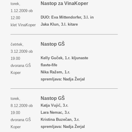
Nastop za VinaKoper
torek,
1.12.2009 ob
DUO: Eva Mittendorfer, 3.l. in
12.00
Jaka Klun, 3.l. kitare
klet VinaKoper
Nastop GŠ
četrtek,
3.12.2009 ob
Kelly Guček, 1.r. kljunaste
19.00
flavte-fife
dvorana GŠ
Nika Ražem, 1.r.
Koper
spremljava: Nadja Žerjal
Nastop GŠ
torek,
Katja Vujić, 3.r.
8.12.2009 ob
Lara Nemac, 3.r.
19.00
Kristina Buzečan, 3.r.
dvorana GŠ
spremljava: Nadja Žerjal
Koper