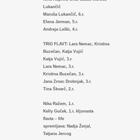
Lukančič
Maruša Lukančič, 6.r.
Elena Jerman, 5.r.
Andreja Leški, 4.r.
TRIO FLAVT: Lara Nemac, Kristina
Buzečan, Katja Vujić
Katja Vujić, 3.r.
Lara Nemac, 3.r.
Kristina Buzečan, 3.r.
Jana Zrnec Drobnjak, 3.r.
Tina Škvarč, 2.r.
Nika Ražem, 1.r.
Kelly Guček, 1.r. kljunasta
flavta – fife
spremljava: Nadja Žerjal,
Tatjana Jercog