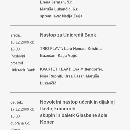
Elena Jerman, 5.r.
Maruša Lukančič, 6.r.
spremljava: Nadja Žerjal
Nastop za Unicredit Bank
sreda,
16.12.2009 ob
TRIO FLAVT: Lara Nemac, Kristina
18.00
Buzečan, Katja Vujić
Poslovni
prostori
KVARTET FLAVT: Eva Mittendorfer,
Unicredit Bank
Nina Rupnik, Urša Časar, Maruša
Lukančič
Novoletni nastop učenk in dijakinj
četrtek,
flavte, komornih
17.12.2009 ob
skupin in baletk Glasbene šole
15.00
Koper
dvorana GŠ