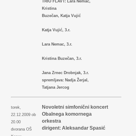
TRIO FLAVT: Lara Nemac,
Kristina
Buzečan, Katja Vujić
Katja Vujić, 3.r.
Lara Nemac, 3.r.
Kristina Buzečan, 3.r.
Jana Zrnec Drobnjak, 3.r.
spremljava: Nadja Žerjal,
Tatjana Jercog
Novoletni simfonični koncert
torek,
Obalnega komornega
22.12.2009 ob
orkestra
20.00
dirigent: Aleksandar Spasić
dvorana OŠ