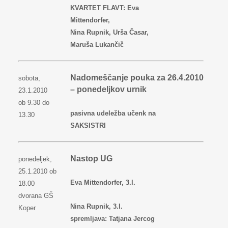
KVARTET FLAVT: Eva
Mittendorfer,
Nina Rupnik, Urša Časar,
Maruša Lukančič
Nadomeščanje pouka za 26.4.2010
sobota,
– ponedeljkov urnik
23.1.2010
ob 9.30 do
pasivna udeležba učenk na
13.30
SAKSISTRI
Nastop UG
ponedeljek,
25.1.2010 ob
Eva Mittendorfer, 3.l.
18.00
dvorana GŠ
Nina Rupnik, 3.l.
Koper
spremljava: Tatjana Jercog