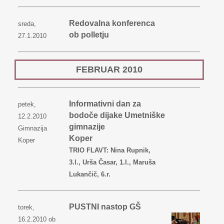
Redovalna konferenca
sreda,
ob polletju
27.1.2010
FEBRUAR
2010
Informativni dan za
petek,
bodoče dijake Umetniške
12.2.2010
gimnazije
Gimnazija
Koper
Koper
TRIO FLAVT: Nina Rupnik,
3.l., Urša Časar, 1.l., Maruša
Lukančič, 6.r.
PUSTNI nastop GŠ
torek,
16.2.2010 ob