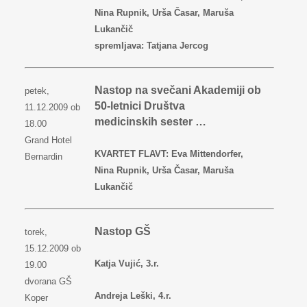
Nina Rupnik, Urša Časar, Maruša
Lukančič
spremljava: Tatjana Jercog
Nastop na svečani Akademiji ob
petek,
50-letnici Društva
11.12.2009 ob
medicinskih sester …
18.00
Grand Hotel
KVARTET FLAVT: Eva Mittendorfer,
Bernardin
Nina Rupnik, Urša Časar, Maruša
Lukančič
Nastop GŠ
torek,
15.12.2009 ob
Katja Vujić, 3.r.
19.00
dvorana GŠ
Andreja Leški, 4.r.
Koper