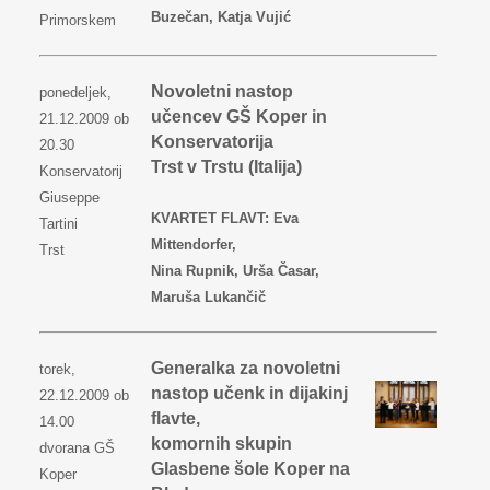
Buzečan, Katja Vujić
Primorskem
Novoletni nastop
ponedeljek,
učencev GŠ Koper in
21.12.2009 ob
Konservatorija
20.30
Trst v Trstu (Italija)
Konservatorij
Giuseppe
KVARTET FLAVT: Eva
Tartini
Mittendorfer,
Trst
Nina Rupnik, Urša Časar,
Maruša Lukančič
Generalka za novoletni
torek,
nastop učenk in dijakinj
22.12.2009 ob
flavte,
14.00
komornih skupin
dvorana GŠ
Glasbene šole Koper na
Koper