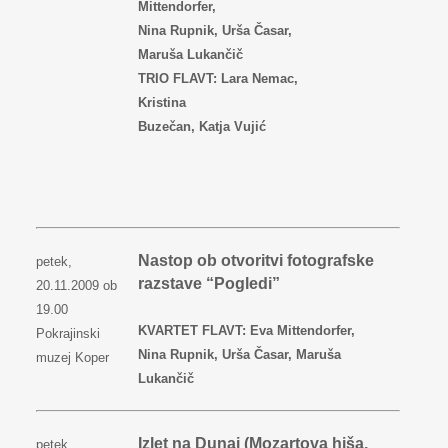
Mittendorfer,
Nina Rupnik, Urša Časar,
Maruša Lukančič
TRIO FLAVT: Lara Nemac,
Kristina
Buzečan, Katja Vujić
Nastop ob otvoritvi fotografske
petek,
razstave “Pogledi”
20.11.2009 ob
19.00
KVARTET FLAVT: Eva Mittendorfer,
Pokrajinski
Nina Rupnik, Urša Časar, Maruša
muzej Koper
Lukančič
Izlet na Dunaj (Mozartova hiša,
petek,