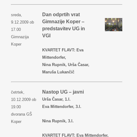
Dan odprtih vrat
sreda,
Gimnazije Koper –
9.12.2009 ob
predstavitev UG in
17.00
VGI
Gimnazija
Koper
KVARTET FLAVT: Eva
Mittendorfer,
Nina Rupnik, Urša Časar,
Maruša Lukančič
Nastop UG – javni
četrtek,
Urša Časar, 1.l.
10.12.2009 ob
Eva Mittendorfer, 3.l.
19.00
dvorana GŠ
Nina Rupnik, 3.l.
Koper
KVARTET FLAVT: Eva Mittendorfer,