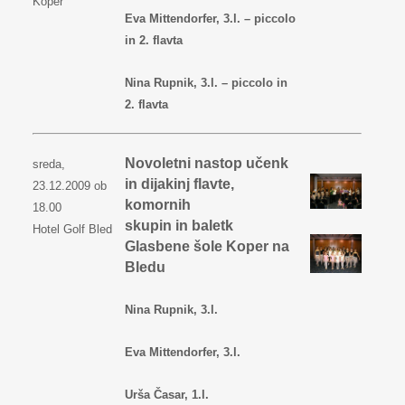
Koper
Eva Mittendorfer, 3.l. – piccolo
in 2. flavta
Nina Rupnik, 3.l. – piccolo in
2. flavta
Novoletni nastop učenk
sreda,
in dijakinj flavte,
23.12.2009 ob
komornih
18.00
skupin in baletk
Hotel Golf Bled
Glasbene šole Koper na
Bledu
Nina Rupnik, 3.l.
Eva Mittendorfer, 3.l.
Urša Časar, 1.l.