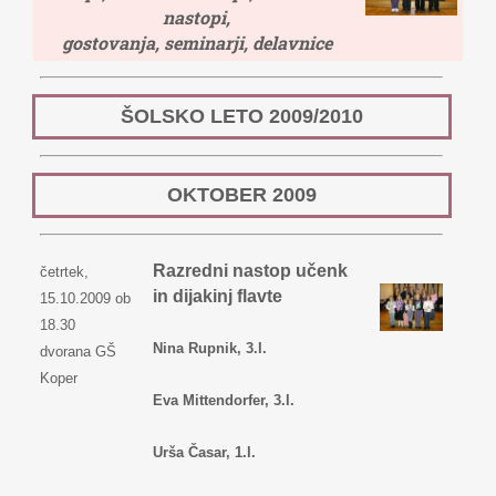
nastopi,
gostovanja, seminarji, delavnice
ŠOLSKO LETO 2009/2010
OKTOBER 2009
Razredni nastop učenk
četrtek,
in dijakinj flavte
15.10.2009 ob
18.30
Nina Rupnik, 3.l.
dvorana GŠ
Koper
Eva Mittendorfer, 3.l.
Urša Časar, 1.l.