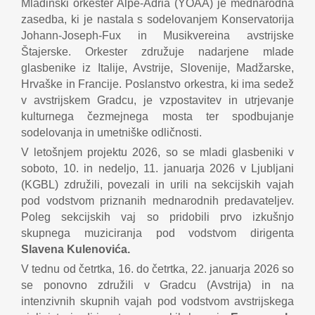
Mladinski orkester Alpe-Adria (YOAA) je mednarodna
zasedba, ki je nastala s sodelovanjem Konservatorija
Johann-Joseph-Fux in Musikvereina avstrijske
Štajerske. Orkester združuje nadarjene mlade
glasbenike iz Italije, Avstrije, Slovenije, Madžarske,
Hrvaške in Francije. Poslanstvo orkestra, ki ima sedež
v avstrijskem Gradcu, je vzpostavitev in utrjevanje
kulturnega čezmejnega mosta ter spodbujanje
sodelovanja in umetniške odličnosti.
V letošnjem projektu 2026, so se mladi glasbeniki v
soboto, 10. in nedeljo, 11. januarja 2026 v Ljubljani
(KGBL) združili, povezali in urili na sekcijskih vajah
pod vodstvom priznanih mednarodnih predavateljev.
Poleg sekcijskih vaj so pridobili prvo izkušnjo
skupnega muziciranja pod vodstvom dirigenta
Slavena Kulenovića.
V tednu od četrtka, 16. do četrtka, 22. januarja 2026 so
se ponovno združili v Gradcu (Avstrija) in na
intenzivnih skupnih vajah pod vodstvom avstrijskega