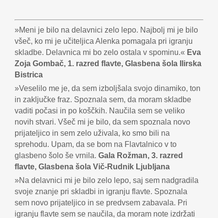
»Meni je bilo na delavnici zelo lepo. Najbolj mi je bilo
všeč, ko mi je učiteljica Alenka pomagala pri igranju
skladbe. Delavnica mi bo zelo ostala v spominu.«
Eva
Zoja Gombač, 1. razred flavte, Glasbena šola Ilirska
Bistrica
»Veselilo me je, da sem izboljšala svojo dinamiko, ton
in zaključke fraz. Spoznala sem, da moram skladbe
vaditi počasi in po koščkih. Naučila sem se veliko
novih stvari. Všeč mi je bilo, da sem spoznala novo
prijateljico in sem zelo uživala, ko smo bili na
sprehodu. Upam, da se bom na Flavtalnico v to
glasbeno šolo še vrnila.
Gala Rožman, 3. razred
flavte, Glasbena šola Vič-Rudnik Ljubljana
»Na delavnici mi je bilo zelo lepo, saj sem nadgradila
svoje znanje pri skladbi in igranju flavte. Spoznala
sem novo prijateljico in se predvsem zabavala. Pri
igranju flavte sem se naučila, da moram note izdržati