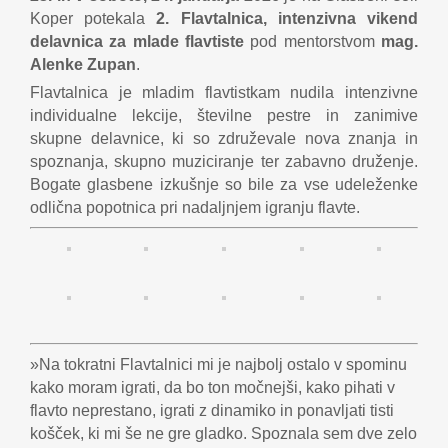
Koper potekala
2. Flavtalnica, intenzivna vikend
delavnica za mlade flavtiste
pod mentorstvom
mag.
Alenke Zupan
.
Flavtalnica je mladim flavtistkam nudila intenzivne
individualne lekcije, številne pestre in zanimive
skupne delavnice, ki so združevale nova znanja in
spoznanja, skupno muziciranje ter zabavno druženje.
Bogate glasbene izkušnje so bile za vse udeleženke
odlična popotnica pri nadaljnjem igranju flavte.
»Na tokratni Flavtalnici mi je najbolj ostalo v spominu
kako moram igrati, da bo ton močnejši, kako pihati v
flavto neprestano, igrati z dinamiko in ponavljati tisti
košček, ki mi še ne gre gladko. Spoznala sem dve zelo