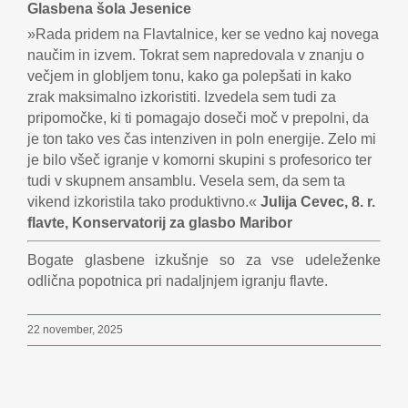
Glasbena šola Jesenice
»Rada pridem na Flavtalnice, ker se vedno kaj novega
naučim in izvem. Tokrat sem napredovala v znanju o
večjem in globljem tonu, kako ga polepšati in kako
zrak maksimalno izkoristiti. Izvedela sem tudi za
pripomočke, ki ti pomagajo doseči moč v prepolni, da
je ton tako ves čas intenziven in poln energije. Zelo mi
je bilo všeč igranje v komorni skupini s profesorico ter
tudi v skupnem ansamblu. Vesela sem, da sem ta
vikend izkoristila tako produktivno.«
Julija Cevec, 8. r.
flavte, Konservatorij za glasbo Maribor
Bogate glasbene izkušnje so za vse udeleženke
odlična popotnica pri nadaljnjem igranju flavte.
22 november, 2025