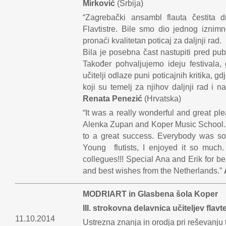
Mirković
(Srbija)
“Zagrebački ansambl flauta čestita d
Flavtistre. Bile smo dio jednog iznimn
pronaći kvalitetan poticaj za daljnji rad.
Bila je posebna čast nastupiti pred pub
Također pohvaljujemo ideju festivala, g
učitelji odlaze puni poticajnih kritika, g
koji su temelj za njihov daljnji rad i 
Renata Penezić
(Hrvatska)
“It was a really wonderful and great ple
Alenka Zupan and Koper Music School.
to a great success. Everybody was so 
Young flutists, I enjoyed it so much.
collegues!!! Special Ana and Erik for bei
and best wishes from the Netherlands.”
MODRIART in Glasbena šola Koper
III. strokovna delavnica učiteljev flavt
11.10.2014
Ustrezna znanja in orodja pri reševanju t