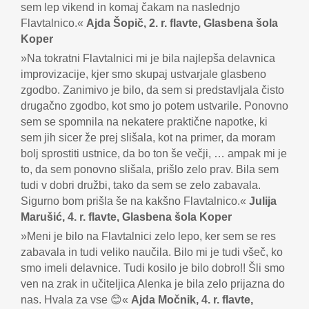
sem lep vikend in komaj čakam na naslednjo
Flavtalnico.«
Ajda Šopič, 2. r. flavte, Glasbena šola
Koper
»Na tokratni Flavtalnici mi je bila najlepša delavnica
improvizacije, kjer smo skupaj ustvarjale glasbeno
zgodbo. Zanimivo je bilo, da sem si predstavljala čisto
drugačno zgodbo, kot smo jo potem ustvarile. Ponovno
sem se spomnila na nekatere praktične napotke, ki
sem jih sicer že prej slišala, kot na primer, da moram
bolj sprostiti ustnice, da bo ton še večji, … ampak mi je
to, da sem ponovno slišala, prišlo zelo prav. Bila sem
tudi v dobri družbi, tako da sem se zelo zabavala.
Sigurno bom prišla še na kakšno Flavtalnico.«
Julija
Marušić, 4. r. flavte, Glasbena šola Koper
»Meni je bilo na Flavtalnici zelo lepo, ker sem se res
zabavala in tudi veliko naučila. Bilo mi je tudi všeč, ko
smo imeli delavnice. Tudi kosilo je bilo dobro!! Šli smo
ven na zrak in učiteljica Alenka je bila zelo prijazna do
nas. Hvala za vse 😊«
Ajda Močnik, 4. r. flavte,