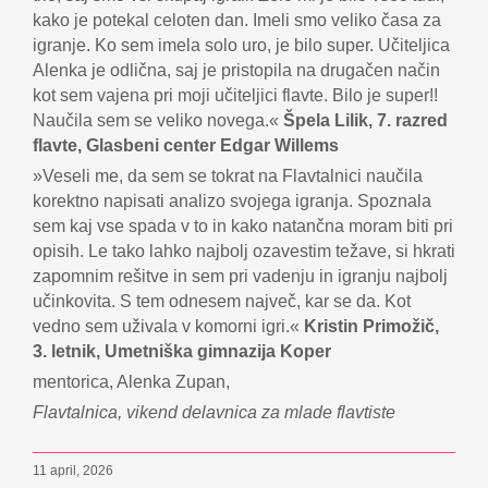
kako je potekal celoten dan. Imeli smo veliko časa za
igranje. Ko sem imela solo uro, je bilo super. Učiteljica
Alenka je odlična, saj je pristopila na drugačen način
kot sem vajena pri moji učiteljici flavte. Bilo je super!!
Naučila sem se veliko novega.«
Špela Lilik, 7. razred
flavte, Glasbeni center Edgar Willems
»Veseli me, da sem se tokrat na Flavtalnici naučila
korektno napisati analizo svojega igranja. Spoznala
sem kaj vse spada v to in kako natančna moram biti pri
opisih. Le tako lahko najbolj ozavestim težave, si hkrati
zapomnim rešitve in sem pri vadenju in igranju najbolj
učinkovita. S tem odnesem največ, kar se da. Kot
vedno sem uživala v komorni igri.«
Kristin Primožič,
3. letnik, Umetniška gimnazija Koper
mentorica, Alenka Zupan,
Flavtalnica, vikend delavnica za mlade flavtiste
11 april, 2026