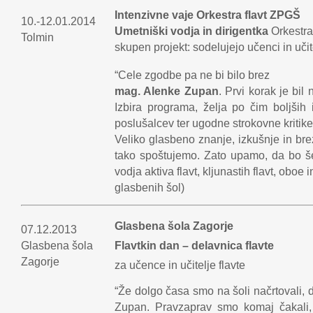
Intenzivne vaje Orkestra flavt ZPGŠ
10.-12.01.2014
Umetniški vodja in dirigentka
Orkestra
Tolmin
skupen projekt: sodelujejo učenci in učit
“
Cele zgodbe pa ne bi bilo brez
mag. Alenke Zupan
. Prvi korak je bi
Izbira programa, želja po čim boljših 
poslušalcev ter ugodne strokovne kritike
Veliko glasbeno znanje, izkušnje in bre
tako spoštujemo. Zato upamo, da bo š
vodja aktiva flavt, kljunastih flavt, obo
glasbenih šol)
Glasbena šola Zagorje
07.12.2013
Glasbena šola
Flavtkin dan – delavnica flavte
Zagorje
za učence in učitelje flavte
“Že dolgo časa smo na šoli načrtovali, d
Zupan. Pravzaprav smo komaj čakali,