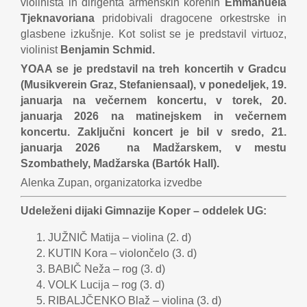
violinista in dirigenta armenskih korenin
Emmanuela
Tjeknavoriana
pridobivali dragocene orkestrske in
glasbene izkušnje. Kot solist se je predstavil virtuoz,
violinist
Benjamin Schmid.
YOAA se je predstavil na treh koncertih v Gradcu
(Musikverein Graz, Stefaniensaal), v ponedeljek, 19.
januarja na večernem koncertu, v torek, 20.
januarja 2026 na matinejskem in večernem
koncertu. Zaključni koncert je bil v sredo, 21.
januarja 2026 na Madžarskem, v mestu
Szombathely, Madžarska (Bartók Hall).
Alenka Zupan, organizatorka izvedbe
Udeleženi dijaki Gimnazije Koper – oddelek UG:
JUŽNIČ Matija – violina (2. d)
KUTIN Kora – violončelo (3. d)
BABIČ Neža – rog (3. d)
VOLK Lucija – rog (3. d)
RIBALJČENKO Blaž – violina (3. d)