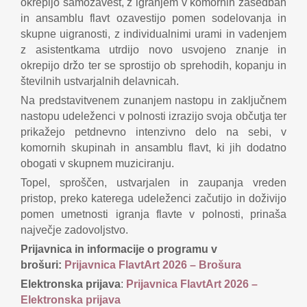
okrepijo samozavest, z igranjem v komornih zasedbah
in ansamblu flavt ozavestijo pomen sodelovanja in
skupne uigranosti, z individualnimi urami in vadenjem
z asistentkama utrdijo novo usvojeno znanje in
okrepijo držo ter se sprostijo ob sprehodih, kopanju in
številnih ustvarjalnih delavnicah.
Na predstavitvenem zunanjem nastopu in zaključnem
nastopu udeleženci v polnosti izrazijo svoja občutja ter
prikažejo petdnevno intenzivno delo na sebi, v
komornih skupinah in ansamblu flavt, ki jih dodatno
obogati v skupnem muziciranju.
Topel, sproščen, ustvarjalen in zaupanja vreden
pristop, preko katerega udeleženci začutijo in doživijo
pomen umetnosti igranja flavte v polnosti, prinaša
največje zadovoljstvo.
Prijavnica in informacije o programu v
brošuri:
Prijavnica FlavtArt 2026 – Brošura
Elektronska prijava
:
Prijavnica FlavtArt 2026 –
Elektronska prijava