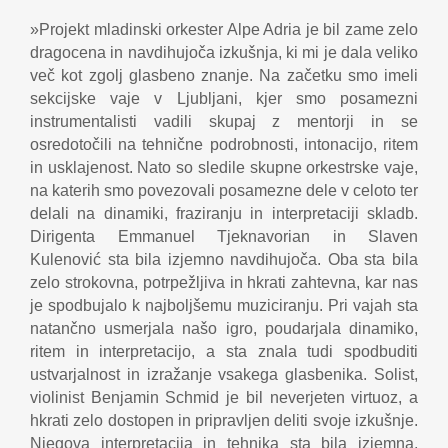
»Projekt mladinski orkester Alpe Adria je bil zame zelo
dragocena in navdihujoča izkušnja, ki mi je dala veliko
več kot zgolj glasbeno znanje. Na začetku smo imeli
sekcijske vaje v Ljubljani, kjer smo posamezni
instrumentalisti vadili skupaj z mentorji in se
osredotočili na tehnične podrobnosti, intonacijo, ritem
in usklajenost. Nato so sledile skupne orkestrske vaje,
na katerih smo povezovali posamezne dele v celoto ter
delali na dinamiki, fraziranju in interpretaciji skladb.
Dirigenta Emmanuel Tjeknavorian in Slaven
Kulenović sta bila izjemno navdihujoča. Oba sta bila
zelo strokovna, potrpežljiva in hkrati zahtevna, kar nas
je spodbujalo k najboljšemu muziciranju. Pri vajah sta
natančno usmerjala našo igro, poudarjala dinamiko,
ritem in interpretacijo, a sta znala tudi spodbuditi
ustvarjalnost in izražanje vsakega glasbenika. Solist,
violinist Benjamin Schmid je bil neverjeten virtuoz, a
hkrati zelo dostopen in pripravljen deliti svoje izkušnje.
Njegova interpretacija in tehnika sta bila izjemna,