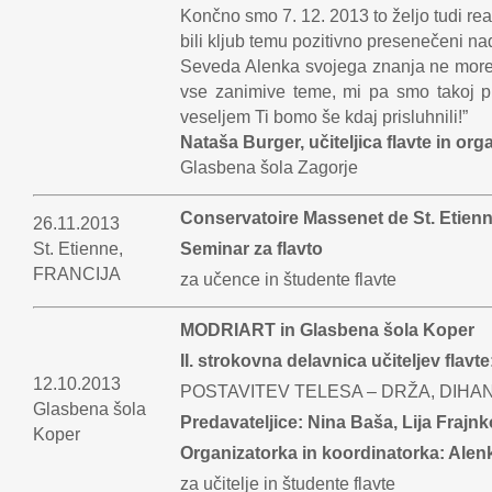
Končno smo 7. 12. 2013 to željo tudi rea
bili kljub temu pozitivno presenečeni na
Seveda Alenka svojega znanja ne more v
vse zanimive teme, mi pa smo takoj pri
veseljem Ti bomo še kdaj prisluhnili!”
Nataša Burger, učiteljica flavte in or
Glasbena šola Zagorje
Conservatoire Massenet de St. Etienn
26.11.2013
St. Etienne,
Seminar za flavto
FRANCIJA
za učence in študente flavte
MODRIART in Glasbena šola Koper
II. strokovna delavnica učiteljev flavte
12.10.2013
POSTAVITEV TELESA – DRŽA, DIHA
Glasbena šola
Predavateljice: Nina Baša, Lija Frajnk
Koper
Organizatorka in koordinatorka: Ale
za učitelje in študente flavte