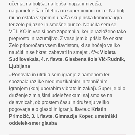
učenja, najboljša, najlepša, najzanimivejša,
najpametnejša učiteljica in super »mini« urice. Najbolj
mi bo ostala v spominu naša skupinska komorna igra
ter zelo prijazne in smešne punce. Naučila sem se
VELIKO in vse si bom zapomnila, ker je razloženo tako
preprosto in razumljivo. Z veseljem bi prišla še enkrat.
Zelo priporočam vsem flavtistom, ki se hočejo veliko
naučiti in se hkrati zabavati in smejati. 😊«
Violeta
Sudilovskaia, 4. r. flavte, Glasbena šola Vič-Rudnik,
Ljubljana
»Ponovila in utrdila sem igranje z namenom ter
spoznala razlike med muzikalnim in tehničnim
igranjem (kdaj uporabim vibrato in zakaj). Super je bilo
druženje z mlajšimi udeleženkami saj smo se na
delavnicah, ob prostem času in druženju veliko
pogovarjale o glasbi in igranju flavte.«
Kristin
Primožič, 3. l. flavte, Gimnazija Koper, umetniški
oddelek-smer glasba