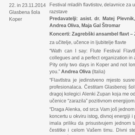
Festival mladih flavtistov, delavnice za u
22. in 23.11.2014
razstave
Glasbena šola
Predavatelji: asist. dr. Matej Plevn
Koper
Andrea Oliva, Maja Gal Štromar
Koncerti: Zagrebški ansambel flavt – Z
za učitelje, učence in ljubitelje flavte
“Wath can I say: Flute Festival FlavtIs
collegues and a perfect organization in 
Pity only two days in Koper and not lo
you.”
Andrea Oliva
(Italia)
“FlavtIstra je jedinstveno mjesto susr
profesionalaca. Čestitam Glasbenoj šoli
dragoj kolegici Alenki Zupan koja me o
učenice “zarazila” pozitivnom energijom
“Draga Alenka, od srca Vam još jednom 
koncertu u okviru istog, divnoj energiji 
imala priliku da prisustvujem jednom 
čestitke i celom Vašem timu. Divni ste