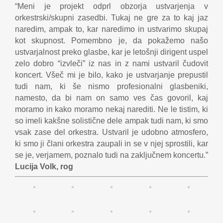
“Meni je projekt odprl obzorja ustvarjenja v
orkestrski/skupni zasedbi. Tukaj ne gre za to kaj jaz
naredim, ampak to, kar naredimo in ustvarimo skupaj
kot skupnost. Pomembno je, da pokažemo našo
ustvarjalnost preko glasbe, kar je letošnji dirigent uspel
zelo dobro “izvleči” iz nas in z nami ustvaril čudovit
koncert. Všeč mi je bilo, kako je ustvarjanje prepustil
tudi nam, ki še nismo profesionalni glasbeniki,
namesto, da bi nam on samo ves čas govoril, kaj
moramo in kako moramo nekaj narediti. Ne le tistim, ki
so imeli kakšne solistične dele ampak tudi nam, ki smo
vsak zase del orkestra. Ustvaril je udobno atmosfero,
ki smo ji člani orkestra zaupali in se v njej sprostili, kar
se je, verjamem, poznalo tudi na zaključnem koncertu.”
Lucija Volk, rog