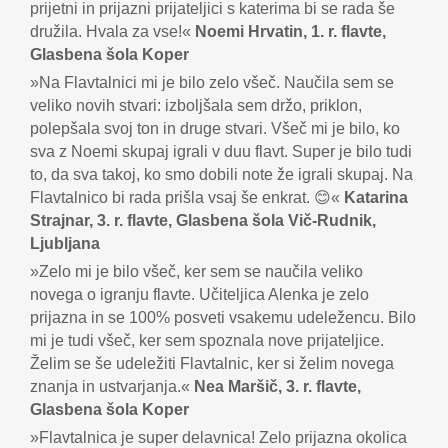
prijetni in prijazni prijateljici s katerima bi se rada še
družila. Hvala za vse!«
Noemi Hrvatin, 1. r. flavte,
Glasbena šola Koper
»Na Flavtalnici mi je bilo zelo všeč. Naučila sem se
veliko novih stvari: izboljšala sem držo, priklon,
polepšala svoj ton in druge stvari. Všeč mi je bilo, ko
sva z Noemi skupaj igrali v duu flavt. Super je bilo tudi
to, da sva takoj, ko smo dobili note že igrali skupaj. Na
Flavtalnico bi rada prišla vsaj še enkrat. 😊«
Katarina
Strajnar, 3. r. flavte, Glasbena šola Vič-Rudnik,
Ljubljana
»Zelo mi je bilo všeč, ker sem se naučila veliko
novega o igranju flavte. Učiteljica Alenka je zelo
prijazna in se 100% posveti vsakemu udeležencu. Bilo
mi je tudi všeč, ker sem spoznala nove prijateljice.
Želim se še udeležiti Flavtalnic, ker si želim novega
znanja in ustvarjanja.«
Nea Maršič, 3. r. flavte,
Glasbena šola Koper
»Flavtalnica je super delavnica! Zelo prijazna okolica