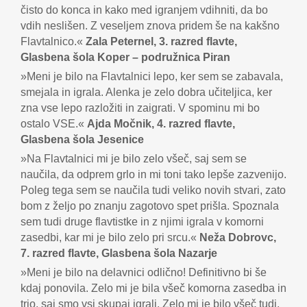
čisto do konca in kako med igranjem vdihniti, da bo
vdih neslišen. Z veseljem znova pridem še na kakšno
Flavtalnico.«
Zala Peternel, 3. razred flavte,
Glasbena šola Koper – podružnica Piran
»Meni je bilo na Flavtalnici lepo, ker sem se zabavala,
smejala in igrala. Alenka je zelo dobra učiteljica, ker
zna vse lepo razložiti in zaigrati. V spominu mi bo
ostalo VSE.«
Ajda Močnik, 4. razred flavte,
Glasbena šola Jesenice
»Na Flavtalnici mi je bilo zelo všeč, saj sem se
naučila, da odprem grlo in mi toni tako lepše zazvenijo.
Poleg tega sem se naučila tudi veliko novih stvari, zato
bom z željo po znanju zagotovo spet prišla. Spoznala
sem tudi druge flavtistke in z njimi igrala v komorni
zasedbi, kar mi je bilo zelo pri srcu.«
Neža Dobrovc,
7. razred flavte, Glasbena šola Nazarje
»Meni je bilo na delavnici odlično! Definitivno bi še
kdaj ponovila. Zelo mi je bila všeč komorna zasedba in
trio, saj smo vsi skupaj igrali. Zelo mi je bilo všeč tudi,