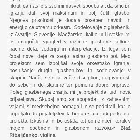
hkrati pa nas je s svojimi nasveti spodbujal, da smo pri
igranju dali svoj maksimum in bolj čutili glasbo.
Njegova prisotnost je dodala poseben navdih in
energijo celotnemu orkestru. Sodelovanje z glasbeniki
iz Avstrije, Slovenije, Madžarske, Italije in Hrvaške mi
je omogočilo vpogled v različne glasbene kulture,
načine dela, vodenja in interpretacije. Iz tega sem
črpal nove ideje za svojo lastno glasbeno pot. Med
projektom sem izboljšal svoje orkestrsko igranje,
poslušanje drugih glasbenikov in sodelovanje v
skupini. Naučil sem se večje discipline, odgovornosti
do sebe in do skupine ter pomena dobre priprave.
Poleg glasbenega znanja mi je projekt dal tudi nova
prijateljstva. Skupaj smo se spopadali z zahtevnimi
vajami, si medsebojno pomagali in se podpirali, kar je
pripeljalo do prijateljstev, ki bodo ostala tudi po koncu
projekta. Izkušnja mi bo ostala kot pomemben korak v
mojem osebnem in glasbenem razvoju.«
Blaž
Ribaljčenko, violina