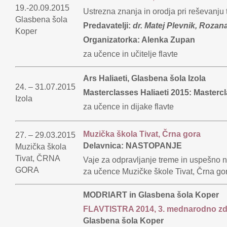
19.-20.09.2015
Ustrezna znanja in orodja pri reševanju t
Glasbena šola
Predavatelji:
dr. Matej Plevnik, Roza
Koper
Organizatorka: Alenka Zupan
za učence in učitelje flavte
Ars Haliaeti, Glasbena šola Izola
24. – 31.07.2015
Masterclasses Haliaeti 2015: Mastercl
Izola
za učence in dijake flavte
Muzička škola Tivat, Črna gora
27. – 29.03.2015
Delavnica: NASTOPANJE
Muzička škola
Tivat, ČRNA
Vaje za odpravljanje treme in uspešno 
GORA
za učence Muzičke škole Tivat, Črna go
MODRIART in Glasbena šola Koper
FLAVTISTRA 2014, 3. mednarodno zdr
Glasbena šola Koper