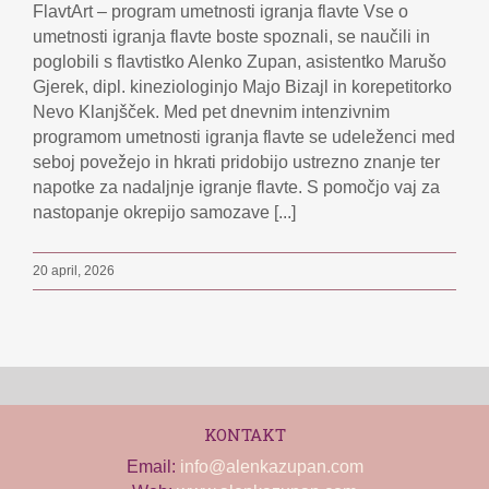
FlavtArt – program umetnosti igranja flavte Vse o
umetnosti igranja flavte boste spoznali, se naučili in
poglobili s flavtistko Alenko Zupan, asistentko Marušo
Gjerek, dipl. kineziologinjo Majo Bizajl in korepetitorko
Nevo Klanjšček. Med pet dnevnim intenzivnim
programom umetnosti igranja flavte se udeleženci med
seboj povežejo in hkrati pridobijo ustrezno znanje ter
napotke za nadaljnje igranje flavte. S pomočjo vaj za
nastopanje okrepijo samozave [...]
20 april, 2026
KONTAKT
Email:
info@alenkazupan.com