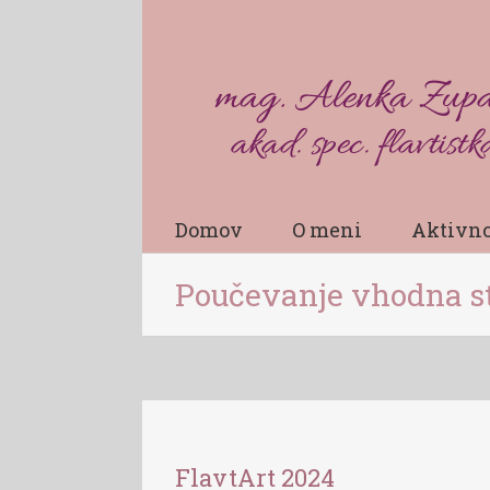
Domov
O meni
Aktivno
Poučevanje vhodna s
FlavtArt 2024