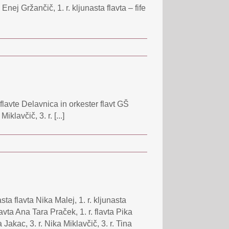
nej Gržančič, 1. r. kljunasta flavta – fife
lavte Delavnica in orkester flavt GŠ
klavčič, 3. r. [...]
 flavta Nika Malej, 1. r. kljunasta
flavta Ana Tara Praček, 1. r. flavta Pika
 Jakac, 3. r. Nika Miklavčič, 3. r. Tina