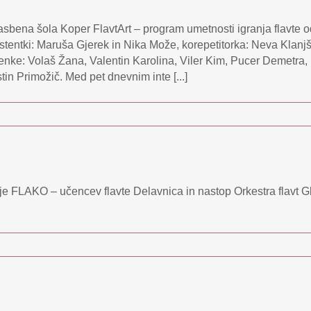
lasbena šola Koper FlavtArt – program umetnosti igranja flavte 
tentki: Maruša Gjerek in Nika Može, korepetitorka: Neva Klanjš
enke: Volaš Žana, Valentin Karolina, Viler Kim, Pucer Demetra, 
istin Primožič. Med pet dnevnim inte [...]
je FLAKO – učencev flavte Delavnica in nastop Orkestra flavt Gl