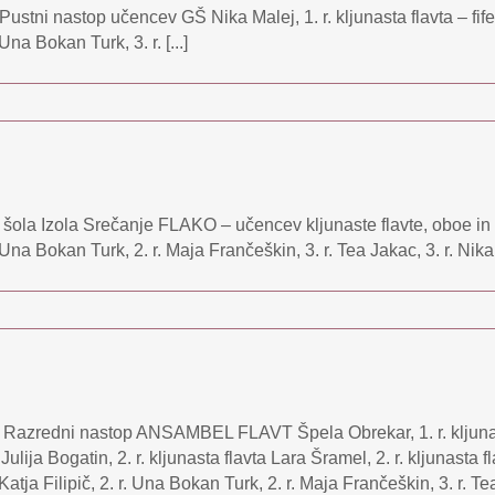
ustni nastop učencev GŠ Nika Malej, 1. r. kljunasta flavta – fife E
na Bokan Turk, 3. r. [...]
šola Izola Srečanje FLAKO – učencev kljunaste flavte, oboe in f
 Una Bokan Turk, 2. r. Maja Frančeškin, 3. r. Tea Jakac, 3. r. Nika Mi
 Razredni nastop ANSAMBEL FLAVT Špela Obrekar, 1. r. kljunasta
 Julija Bogatin, 2. r. kljunasta flavta Lara Šramel, 2. r. kljunasta 
 Katja Filipič, 2. r. Una Bokan Turk, 2. r. Maja Frančeškin, 3. r. Tea