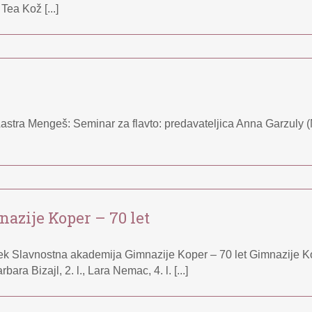
 Tea Kož [...]
 Lastra Mengeš: Seminar za flavto: predavateljica Anna Garzuly (
azije Koper – 70 let
čišek Slavnostna akademija Gimnazije Koper – 70 let Gimnazi
rbara Bizajl, 2. l., Lara Nemac, 4. l. [...]