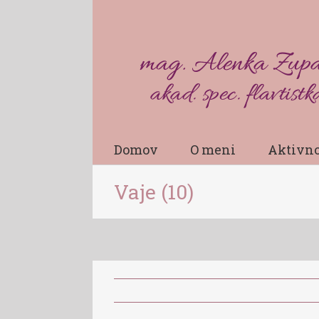
Domov
O meni
Aktivno
Vaje (10)